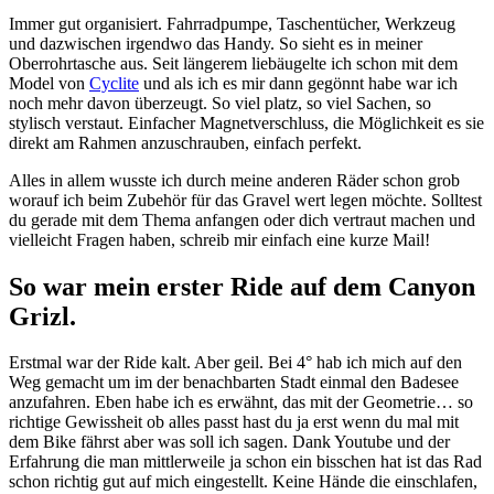
Immer gut organisiert. Fahrradpumpe, Taschentücher, Werkzeug
und dazwischen irgendwo das Handy. So sieht es in meiner
Oberrohrtasche aus. Seit längerem liebäugelte ich schon mit dem
Model von
Cyclite
und als ich es mir dann gegönnt habe war ich
noch mehr davon überzeugt. So viel platz, so viel Sachen, so
stylisch verstaut. Einfacher Magnetverschluss, die Möglichkeit es sie
direkt am Rahmen anzuschrauben, einfach perfekt.
Alles in allem wusste ich durch meine anderen Räder schon grob
worauf ich beim Zubehör für das Gravel wert legen möchte. Solltest
du gerade mit dem Thema anfangen oder dich vertraut machen und
vielleicht Fragen haben, schreib mir einfach eine kurze Mail!
So war mein erster Ride auf dem Canyon
Grizl.
Erstmal war der Ride kalt. Aber geil. Bei 4° hab ich mich auf den
Weg gemacht um im der benachbarten Stadt einmal den Badesee
anzufahren. Eben habe ich es erwähnt, das mit der Geometrie… so
richtige Gewissheit ob alles passt hast du ja erst wenn du mal mit
dem Bike fährst aber was soll ich sagen. Dank Youtube und der
Erfahrung die man mittlerweile ja schon ein bisschen hat ist das Rad
schon richtig gut auf mich eingestellt. Keine Hände die einschlafen,