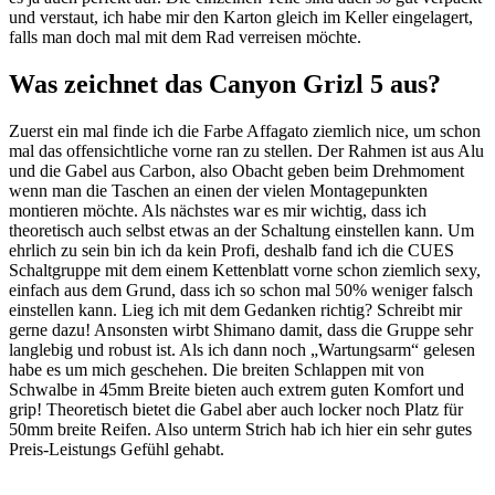
und verstaut, ich habe mir den Karton gleich im Keller eingelagert,
falls man doch mal mit dem Rad verreisen möchte.
Was zeichnet das Canyon Grizl 5 aus?
Zuerst ein mal finde ich die Farbe Affagato ziemlich nice, um schon
mal das offensichtliche vorne ran zu stellen. Der Rahmen ist aus Alu
und die Gabel aus Carbon, also Obacht geben beim Drehmoment
wenn man die Taschen an einen der vielen Montagepunkten
montieren möchte. Als nächstes war es mir wichtig, dass ich
theoretisch auch selbst etwas an der Schaltung einstellen kann. Um
ehrlich zu sein bin ich da kein Profi, deshalb fand ich die CUES
Schaltgruppe mit dem einem Kettenblatt vorne schon ziemlich sexy,
einfach aus dem Grund, dass ich so schon mal 50% weniger falsch
einstellen kann. Lieg ich mit dem Gedanken richtig? Schreibt mir
gerne dazu! Ansonsten wirbt Shimano damit, dass die Gruppe sehr
langlebig und robust ist. Als ich dann noch „Wartungsarm“ gelesen
habe es um mich geschehen. Die breiten Schlappen mit von
Schwalbe in 45mm Breite bieten auch extrem guten Komfort und
grip! Theoretisch bietet die Gabel aber auch locker noch Platz für
50mm breite Reifen. Also unterm Strich hab ich hier ein sehr gutes
Preis-Leistungs Gefühl gehabt.