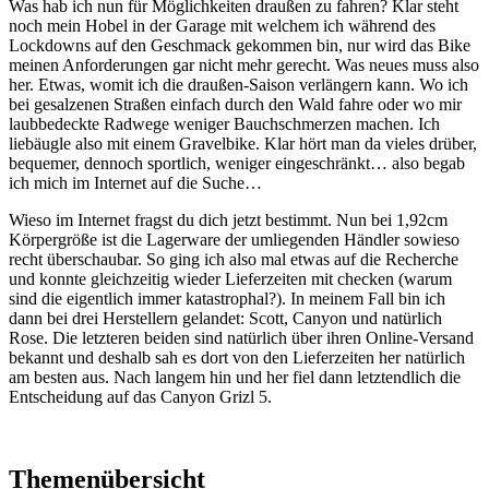
Was hab ich nun für Möglichkeiten draußen zu fahren? Klar steht
noch mein Hobel in der Garage mit welchem ich während des
Lockdowns auf den Geschmack gekommen bin, nur wird das Bike
meinen Anforderungen gar nicht mehr gerecht. Was neues muss also
her. Etwas, womit ich die draußen-Saison verlängern kann. Wo ich
bei gesalzenen Straßen einfach durch den Wald fahre oder wo mir
laubbedeckte Radwege weniger Bauchschmerzen machen. Ich
liebäugle also mit einem Gravelbike. Klar hört man da vieles drüber,
bequemer, dennoch sportlich, weniger eingeschränkt… also begab
ich mich im Internet auf die Suche…
Wieso im Internet fragst du dich jetzt bestimmt. Nun bei 1,92cm
Körpergröße ist die Lagerware der umliegenden Händler sowieso
recht überschaubar. So ging ich also mal etwas auf die Recherche
und konnte gleichzeitig wieder Lieferzeiten mit checken (warum
sind die eigentlich immer katastrophal?). In meinem Fall bin ich
dann bei drei Herstellern gelandet: Scott, Canyon und natürlich
Rose. Die letzteren beiden sind natürlich über ihren Online-Versand
bekannt und deshalb sah es dort von den Lieferzeiten her natürlich
am besten aus. Nach langem hin und her fiel dann letztendlich die
Entscheidung auf das Canyon Grizl 5.
Themenübersicht