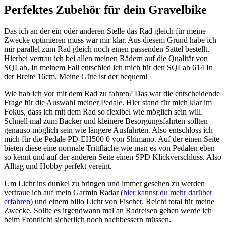
Perfektes Zubehör für dein Gravelbike
Das ich an der ein oder anderen Stelle das Rad gleich für meine
Zwecke optimieren muss war mir klar. Aus diesem Grund habe ich
mir parallel zum Rad gleich noch einen passenden Sattel bestellt.
Hierbei vertrau ich bei allen meinen Rädern auf die Qualität von
SQLab. In meinem Fall entschied ich mich für den SQLab 614 In
der Breite 16cm. Meine Güte ist der bequem!
Wie hab ich vor mit dem Rad zu fahren? Das war die entscheidende
Frage für die Auswahl meiner Pedale. Hier stand für mich klar im
Fokus, dass ich mit dem Rad so flexibel wie möglich sein will.
Schnell mal zum Bäcker und kleinere Besorgungsfahrten sollten
genauso möglich sein wie längere Ausfahrten. Also entschloss ich
mich für die Pedale PD-EH500 0 von Shimano. Auf der einen Seite
bieten diese eine normale Trittfläche wie man es von Pedalen eben
so kennt und auf der anderen Seite einen SPD Klickverschluss. Also
Alltag und Hobby perfekt vereint.
Um Licht ins dunkel zu bringen und immer gesehen zu werden
vertraue ich auf mein Garmin Radar (
hier kannst du mehr darüber
erfahren
) und einem billo Licht von Fischer. Reicht total für meine
Zwecke. Sollte es irgendwann mal an Radreisen gehen werde ich
beim Frontlicht sicherlich noch nachbessern müssen.