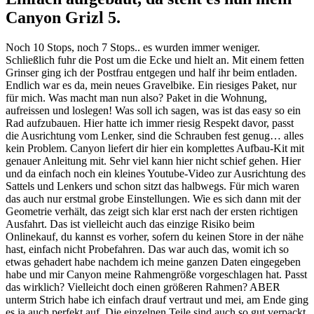
Canyon Grizl 5.
Noch 10 Stops, noch 7 Stops.. es wurden immer weniger.
Schließlich fuhr die Post um die Ecke und hielt an. Mit einem fetten
Grinser ging ich der Postfrau entgegen und half ihr beim entladen.
Endlich war es da, mein neues Gravelbike. Ein riesiges Paket, nur
für mich. Was macht man nun also? Paket in die Wohnung,
aufreissen und loslegen! Was soll ich sagen, was ist das easy so ein
Rad aufzubauen. Hier hatte ich immer riesig Respekt davor, passt
die Ausrichtung vom Lenker, sind die Schrauben fest genug… alles
kein Problem. Canyon liefert dir hier ein komplettes Aufbau-Kit mit
genauer Anleitung mit. Sehr viel kann hier nicht schief gehen. Hier
und da einfach noch ein kleines Youtube-Video zur Ausrichtung des
Sattels und Lenkers und schon sitzt das halbwegs. Für mich waren
das auch nur erstmal grobe Einstellungen. Wie es sich dann mit der
Geometrie verhält, das zeigt sich klar erst nach der ersten richtigen
Ausfahrt. Das ist vielleicht auch das einzige Risiko beim
Onlinekauf, du kannst es vorher, sofern du keinen Store in der nähe
hast, einfach nicht Probefahren. Das war auch das, womit ich so
etwas gehadert habe nachdem ich meine ganzen Daten eingegeben
habe und mir Canyon meine Rahmengröße vorgeschlagen hat. Passt
das wirklich? Vielleicht doch einen größeren Rahmen? ABER
unterm Strich habe ich einfach drauf vertraut und mei, am Ende ging
es ja auch perfekt auf. Die einzelnen Teile sind auch so gut verpackt