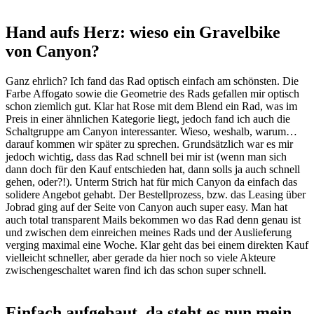
Hand aufs Herz: wieso ein Gravelbike
von Canyon?
Ganz ehrlich? Ich fand das Rad optisch einfach am schönsten. Die
Farbe Affogato sowie die Geometrie des Rads gefallen mir optisch
schon ziemlich gut. Klar hat Rose mit dem Blend ein Rad, was im
Preis in einer ähnlichen Kategorie liegt, jedoch fand ich auch die
Schaltgruppe am Canyon interessanter. Wieso, weshalb, warum…
darauf kommen wir später zu sprechen. Grundsätzlich war es mir
jedoch wichtig, dass das Rad schnell bei mir ist (wenn man sich
dann doch für den Kauf entschieden hat, dann solls ja auch schnell
gehen, oder?!). Unterm Strich hat für mich Canyon da einfach das
solidere Angebot gehabt. Der Bestellprozess, bzw. das Leasing über
Jobrad ging auf der Seite von Canyon auch super easy. Man hat
auch total transparent Mails bekommen wo das Rad denn genau ist
und zwischen dem einreichen meines Rads und der Auslieferung
verging maximal eine Woche. Klar geht das bei einem direkten Kauf
vielleicht schneller, aber gerade da hier noch so viele Akteure
zwischengeschaltet waren find ich das schon super schnell.
Einfach aufgebaut, da steht es nun mein